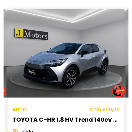
0
AUTO
€ 25.500,00
ico
TOYOTA C-HR 1.8 HV Trend 140cv E-CVT Sensori anteriori posteriori Retro Camera CarPlay
Ibrida