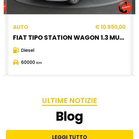
0
AUTO
€ 10.950,00
FIAT TIPO STATION WAGON 1.3 MULTIJET 95 Cv City Life Telecamera di parcheggio Fari a Led CarPlay
Diesel
60000
Km
ULTIME NOTIZIE
Blog
LEGGI TUTTO