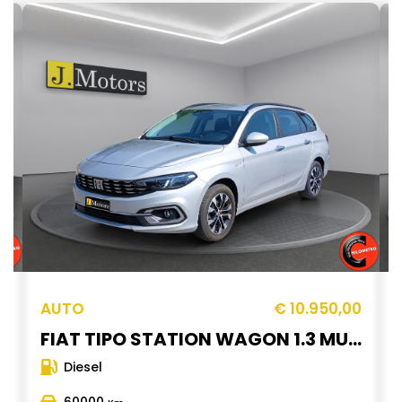
0
AUTO
€ 10.950,00
FIAT TIPO STATION WAGON 1.3 MULTIJET 95 Cv City Life Telecamera di parcheggio Fari a Led CarPlay
Diesel
60000