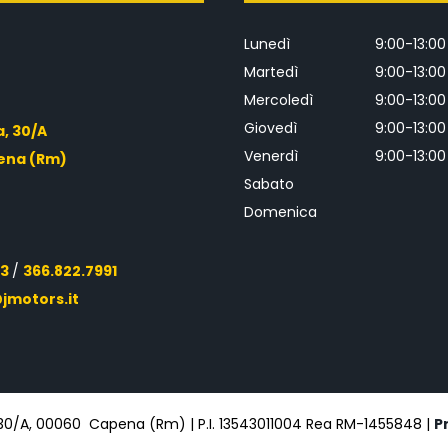
Lunedì
9:00-13:00
Martedì
9:00-13:00
Mercoledì
9:00-13:00
Giovedì
9:00-13:00
a, 30/A
Venerdì
9:00-13:00
ena (Rm)
Sabato
Domenica
43
/
366.822.7991
jmotors.it
, 30/A, 00060 Capena (Rm) | P.I. 13543011004 Rea RM-1455848 |
P